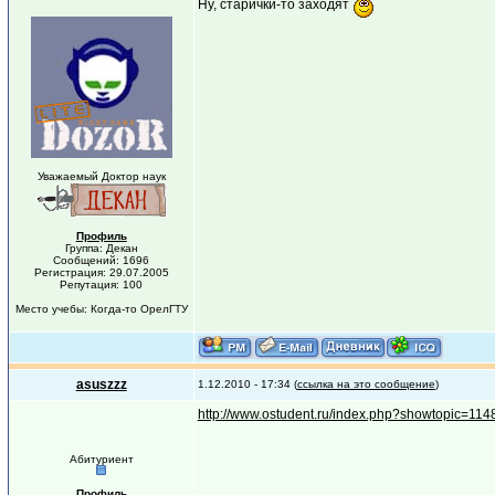
Ну, старички-то заходят
Уважаемый Доктор наук
Профиль
Группа: Декан
Сообщений: 1696
Регистрация: 29.07.2005
Репутация: 100
Место учебы: Когда-то ОрелГТУ
asuszzz
1.12.2010 - 17:34 (
ссылка на это сообщение
)
http://www.ostudent.ru/index.php?showtopic=114
Абитуриент
Профиль