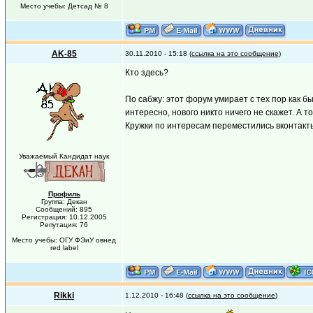
Место учебы: Детсад № 8
AK-85
30.11.2010 - 15:18 (
ссылка на это сообщение
)
Кто здесь?
По сабжу: этот форум умирает с тех пор как 
интересно, нового никто ничего не скажет. А то 
Кружки по интересам переместились вконтакты
Уважаемый Кандидат наук
Профиль
Группа: Декан
Сообщений: 895
Регистрация: 10.12.2005
Репутация: 76
Место учебы: ОГУ ФЭиУ овнед
red label
Rikki
1.12.2010 - 16:48 (
ссылка на это сообщение
)