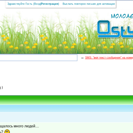
Здравствуйте Гость (
Вход
|
Регистрация
)
Выслать повторно письмо для активации
←
SMS: "
ост
текст сообщения" на номер
ю
)
щалось много людей....
ть?