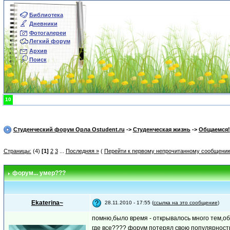
Библиотека
Дневники
Фотогалереи
Легкий форум
Архив
Поиск
10
Студенческий форум Орла Ostudent.ru
->
Студенческая жизнь
->
Общаемся!
Страницы:
(4)
[1]
2
3
...
Последняя »
(
Перейти к первому непрочитанному сообщени
форум... умер???
Ekaterina~
28.11.2010 - 17:55 (
ссылка на это сообщение
)
помню,было время - открывалось много тем,об
где все???? форум потерял свою популярнос