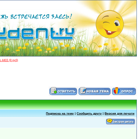
 4403 (9 руб)
Подписка на тему
|
Сообщить другу
|
Версия для печати