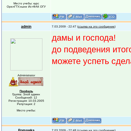
Место учебы: курс
ОрелГТУ,ныне ИстФАК ОГУ
admin
7.03.2009 - 22:47 (
ссылка на это сообщение
)
дамы и господа!
до подведения итог
можете успеть сдел
Administrator
Профиль
Группа: Злой админ
Сообщений: 12
Регистрация: 10.03.2005
Репутация: 2
Место учебы:
Pomawka
7.03.2009 - 22:48 (
ссылка на это сообщение
)