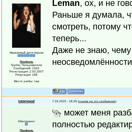
Leman
, ох, и не гов
Раньше я думала, ч
смотреть, потому чт
теперь...
Даже не знаю, чему
Уважаемый дитя порока
неосведомлённости
Профиль
Группа: Пользователи
Сообщений: 1343
Регистрация: 2.03.2007
Репутация: 189
Место учебы: там
totprepod
7.04.2020 - 18:26 (
ссылка на это сообщение
)
может меня разба
Абитуриент
полностью редактир
Профиль