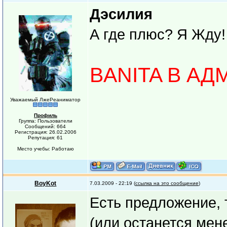
Дэсилия
А где плюс? Я Жду!
BANITA В А
Уважаемый ЛжеРеаниматор
Профиль
Группа: Пользователи
Сообщений: 664
Регистрация: 26.02.2006
Репутация: 61
Место учебы: Работаю
BoyKot
7.03.2009 - 22:19 (
ссылка на это сообщение
)
Есть предложение, 
(или останется мене