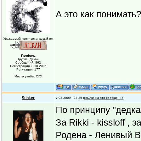
А это как понимать
Уважаемый противотанковый еж
Профиль
Группа: Декан
Сообщений: 862
Регистрация: 8.10.2005
Репутация: 177
Место учебы: ОГУ
Stinker
7.03.2009 - 23:26 (
ссылка на это сообщение
)
По принципу "дедка 
За Rikki - kissloff ,
Родена - Ленивый В