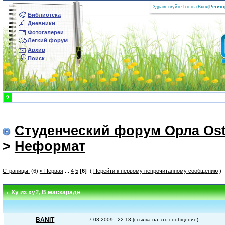
Здравствуйте Гость (
Вход
|
Регис
Библиотека
Дневники
Фотогалереи
Легкий форум
Архив
Поиск
9
Студенческий форум Орла Ost
>
Неформат
Страницы:
(6)
« Первая
...
4
5
[6]
(
Перейти к первому непрочитанному сообщению
)
Ху из ху?
, В маскараде
BANIT
7.03.2009 - 22:13 (
ссылка на это сообщение
)