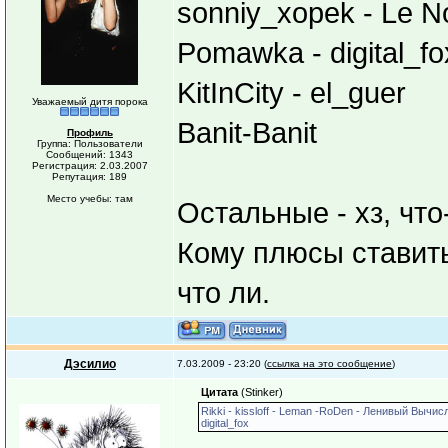
sonniy_xopek - Le 
Pomawka - digital_fo
KitInCity - el_guer
Уважаемый дитя порока
Banit-Banit
Профиль
Группа: Пользователи
Сообщений: 1343
Регистрация: 2.03.2007
Репутация: 189
Место учебы: там
Остальные - хз, чт
Кому плюсы ставить
что ли.
Дэсилио
7.03.2009 - 23:20 (
ссылка на это сообщение
)
Цитата
(Stinker)
Rikki - kissloff - Leman -RoDen - Ленивый Вычи
digital_fox