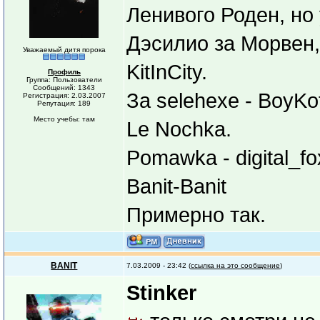
Ленивого Роден, но 
Дэсилио за Морвен,
Уважаемый дитя порока
KitInCity.
Профиль
Группа: Пользователи
Сообщений: 1343
За selehexe - BoyKot
Регистрация: 2.03.2007
Репутация: 189
Место учебы: там
Le Nochka.
Pomawka - digital_fo
Banit-Banit
Примерно так.
BANIT
7.03.2009 - 23:42 (
ссылка на это сообщение
)
Stinker