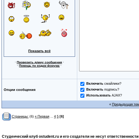
Показать всё
·
Проверить длину сообщения
·
·
Помощь по кодам форума
·
Включить
смайлики?
Включить
подпись?
Опции сообщения
Использовать
AJAX?
«
Предыдущая те
Страницы:
(6)
« Первая
...
4
5
[6]
Студенческий клуб ostudent.ru и его создатели не несут ответственнос