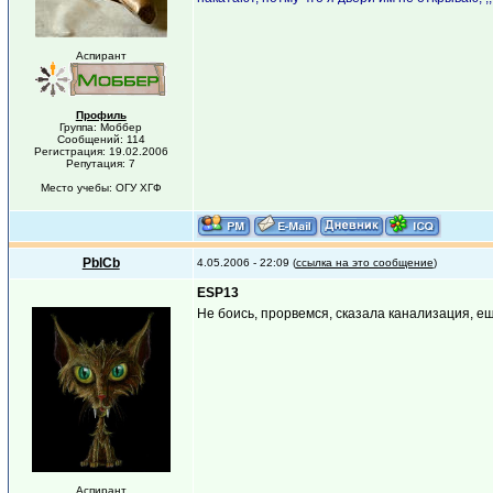
Аспирант
Профиль
Группа: Моббер
Сообщений: 114
Регистрация: 19.02.2006
Репутация: 7
Место учебы: ОГУ ХГФ
PblCb
4.05.2006 - 22:09 (
ссылка на это сообщение
)
ESP13
Не боись, прорвемся, сказала канализация, еще
Аспирант