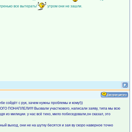
тренько все вытерать!
утром они не зашли.
бе сойдёт с рук, зачем нужны проблемы и кому!))
 ТАКОГО ПОНАПЛЕЛИ!!! Вызвали участкового, написали заяву, типа мы всю
я из милиции. у нас всё тихо, мило побеседовали,он сказал, это
ный выход, они не на шутку бесятся и зая ву скоро наверное точно