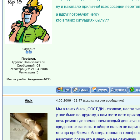
ну и накапало прилично! всех соседей перетоп
а вдруг потребуют чего?
кто в таких ситуациях был???
Студент
Профиль
Группа: Пользователи
Сообщений: 68
Регистрация: 21.04.2006
Репутация: 5
Место учебы: Академия ФСО
Vick
4.05.2006 - 21:47 (
ссылка на это сообщение
)
Мы в таких были, СОСЕДИ - сволочи, нас залив
у нас было по-другому, к нам гости асто прих
ночь ремонт делаем и поем каждый день очень 
вредность и зависть. в общем сказал не парить
мня ща проблема с блокиратором на телефоне. 
накатают, потму что я двери им не открываю, ,,