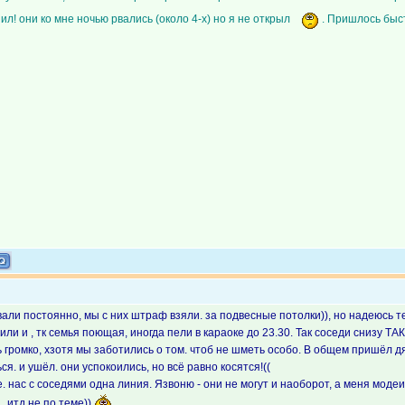
ил! они ко мне ночью рвались (около 4-х) но я не открыл
. Пришлось быс
али постоянно, мы с них штраф взяли. за подвесные потолки)), но надеюсь те
одили и , тк семья поющая, иногда пели в караоке до 23.30. Так соседи снизу
громко, хзотя мы заботились о том. чтоб не шметь особо. В общем пришёл дяд
ся. и ушёл. они успокоились, но всё равно косятся!((
нас с соседями одна линия. Язвоню - они не могут и наоборот, а меня модеи
,, итд не по теме))