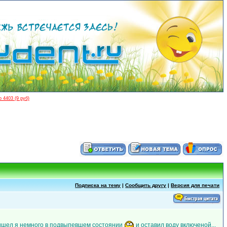
 4403 (9 руб)
Подписка на тему
|
Сообщить другу
|
Версия для печати
пришел я немного в подвыпевшем состоянии
и оставил воду включеной...