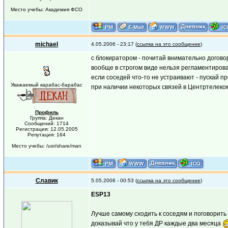
Место учебы: Академия ФСО
michael
4.05.2006 - 23:17 (
ссылка на это сообщение
)
с блокиратором - почитай внимательно догово
вообще в строгом виде нельзя регламентировать
если соседей что-то не устраивают - пускай 
Уважаемый карабас-барабас
при наличии некоторых связей в Центртелеко
Профиль
Группа: Декан
Сообщений: 1714
Регистрация: 12.05.2005
Репутация: 164
Место учебы: /usr/share/man
Славик
5.05.2006 - 00:53 (
ссылка на это сообщение
)
ESP13
Лучше самому сходить к соседям и поговорить
доказывай что у тебя ДР каждые два месяца