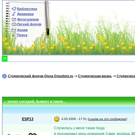
Библиотека
Дневники
Фотогалереи
Легкий форум
Архив
Поиск
10
Студенческий форум Орла Ostudent.ru
->
Студенческая жизнь
->
Студенчес
залил соседей
, бывает и такое...
ESP13
4.05.2006 - 17:51 (
ссылка на это сообщение
)
Случилась у меня такая беда:
я праздновал день рождения 3 мая, вообще ДР