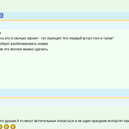
р
 кто и сколько звонит - тут принцип "кто первый встал того и тапки"
пробуют разблокировать номер
ме это вполне можно сделать
 по душам.А то могут мстительные попасться и не один праздник испортят-