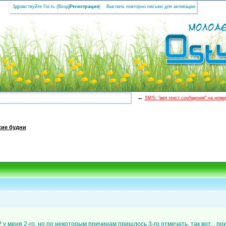
Здравствуйте Гость (
Вход
|
Регистрация
)
Выслать повторно письмо для активации
←
SMS: "
ост
текст сообщения" на номер
кие будни
 у меня 2-го, но по некоторым причинам пришлось 3-го отмечать. так вот... 