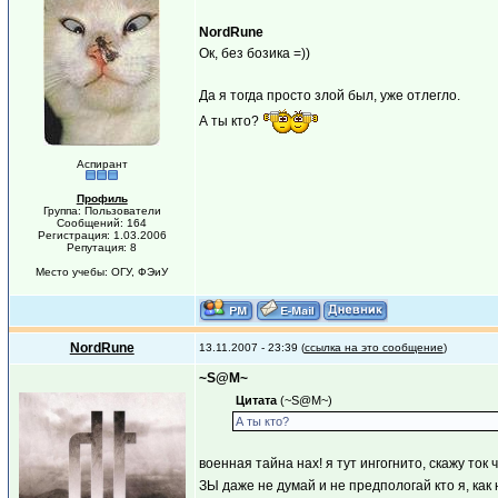
NordRune
Ок, без бозика =))
Да я тогда просто злой был, уже отлегло.
А ты кто?
Аспирант
Профиль
Группа: Пользователи
Сообщений: 164
Регистрация: 1.03.2006
Репутация: 8
Место учебы: ОГУ, ФЭиУ
NordRune
13.11.2007 - 23:39 (
ссылка на это сообщение
)
~S@M~
Цитата
(~S@M~)
А ты кто?
военная тайна нах! я тут ингогнито, скажу ток
ЗЫ даже не думай и не предпологай кто я, как