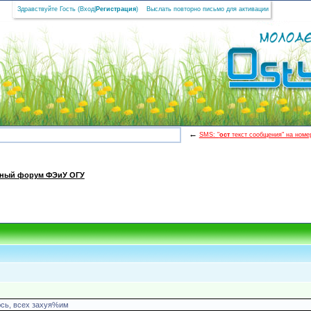
Здравствуйте Гость (
Вход
|
Регистрация
)
Выслать повторно письмо для активации
←
SMS: "
ост
текст сообщения" на номер
ный форум ФЭиУ ОГУ
юсь, всех захуя%им