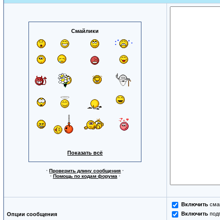
Смайлики
Показать всё
·
Проверить длину сообщения
·
·
Помощь по кодам форума
·
Включить
сма
Включить
под
Опции сообщения