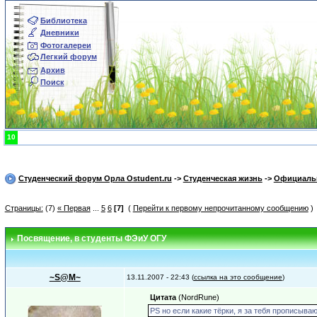
Библиотека
Дневники
Фотогалереи
Легкий форум
Архив
Поиск
10
Студенческий форум Орла Ostudent.ru
->
Студенческая жизнь
->
Официаль
Страницы:
(7)
« Первая
...
5
6
[7]
(
Перейти к первому непрочитанному сообщению
)
Посвящение
, в студенты ФЭиУ ОГУ
~S@M~
13.11.2007 - 22:43 (
ссылка на это сообщение
)
Цитата
(NordRune)
PS но если какие тёрки, я за тебя прописыва