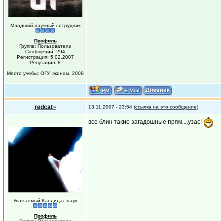
Младший научный сотрудник
Профиль
Группа: Пользователи
Сообщений: 294
Регистрация: 5.02.2007
Репутация: 8
Место учебы: ОГУ, эконом, 2008
redcat~
13.11.2007 - 23:54 (
ссылка на это сообщение
)
все блин такие загадошные прям....узас!
Уважаемый Кандидат наук
Профиль