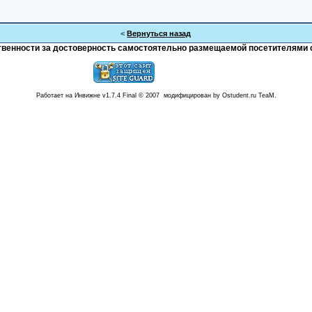
<
Вернуться назад
тственности за достоверность самостоятельно размещаемой посетителями 
Работает на Инвижне v1.7.4 Final © 2007 модифицирован by Ostudent.ru TeaM.