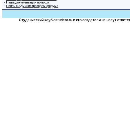
·
Наша документация помощи
·
Связь с Администратором форума
Студенческий клуб ostudent.ru и его создатели не несут отве