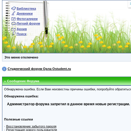
Библиотека
Дневники
Фотогалереи
Легкий форум
Архив
Поиск
Это меню отключено
Студенческий форум Орла Ostudent.ru
Сообщение Форума
Обнаружена ошибка. Если Вам неизвестны причины ошибки, попробуйте обратитьс
Обнаружена ошибка:
Администратор форума запретил в данное время новые регистрации.
Полезные ссылки
·
Восстановление забытого пароля
·
Регистрация нового пользователя