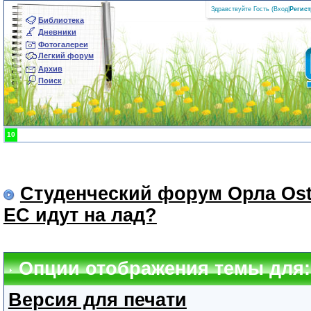
Здравствуйте Гость (
Вход
|
Регис
Библиотека
Дневники
Фотогалереи
Легкий форум
Архив
Поиск
10
Студенческий форум Орла Ost
ЕС идут на лад?
Опции отображения темы для: 
Версия для печати