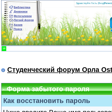
Здравствуйте Гость (
Вход
|
Регис
Библиотека
Дневники
Фотогалереи
Легкий форум
Архив
Поиск
10
Студенческий форум Орла Ost
Форма забытого пароля
Как восстановить пароль