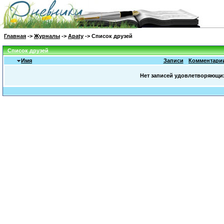
Главная
->
Журналы
->
Apaty
-> Список друзей
Список друзей
Имя
Записи
Комментари
Нет записей удовлетворяющи