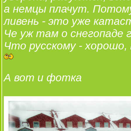
а немцы плачут. Потому
ливень - это уже катас
Че уж там о снегопаде 
Что русскому - хорошо,
А вот и фотка