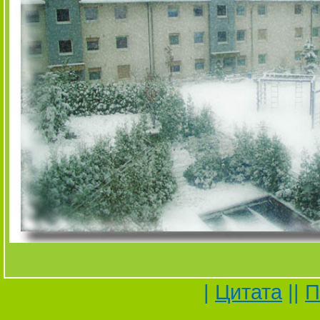
|
Цитата
||
П