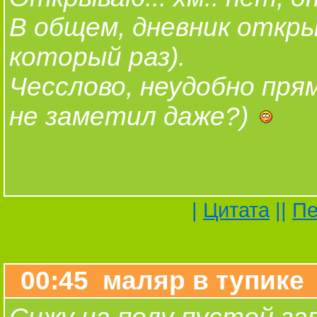
В общем, дневник отк
который раз).
Чесслово, неудобно прям
не заметил даже?)
|
Цитата
||
Пе
00:45 маляр в тупике