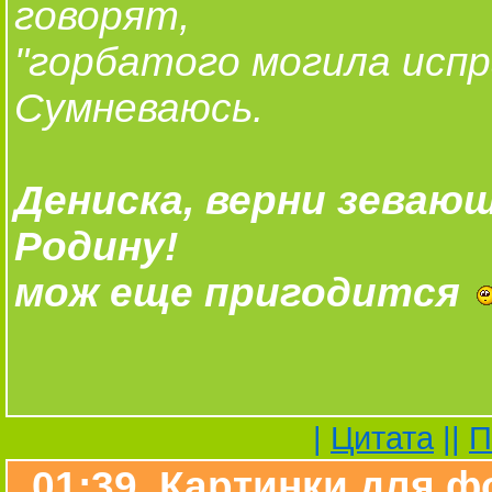
говорят,
"горбатого могила исп
Сумневаюсь.
Дениска, верни зеваю
Родину!
мож еще пригодится
|
Цитата
||
П
01:39 Картинки для ф