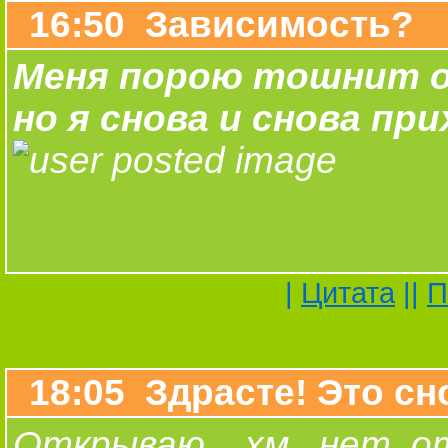
16:50 Зависимость?
Меня порою тошнит 
но я снова и снова пр
|
Цитата
||
П
18:05 Здрасте! Это сно
Открываю... хм.. нет, о