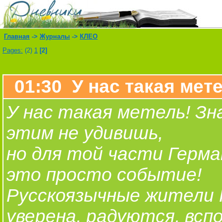
Главная
->
Журналы
->
КЛЕО
Pages:
(2)
1
[2]
01:30 У нас такая мете
У нас такая метель! Зн
этим не удивишь,
но для той части Герман
это просто событие!
Русскоязычные жители 
уверена, радуются, всп