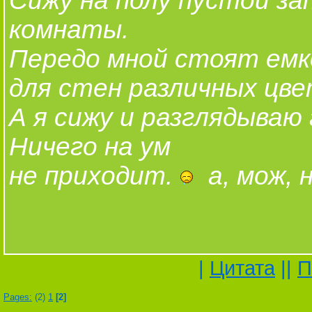
Сижу на полу пустой з
комнаты.
Передо мной стоят емк
для стен различных цве
А я сижу и разглядываю
Ничего на ум
не приходит.
а, мож, н
|
Цитата
||
П
Pages:
(2)
1
[2]